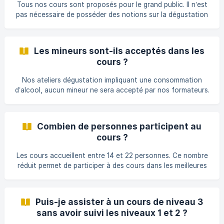
Tous nos cours sont proposés pour le grand public. Il n’est
la dégustation pour vous en apprendre les méthodes
pas nécessaire de posséder des notions sur la dégustation
du vin qui seront abordées lors des cours. Si vous
possédez déjà quelques connaissances, vous pourrez
développer vos connaissances théoriques et pratiques sur
Les mineurs sont-ils acceptés dans les
la dégustation en fonction de la thématique du cours
cours ?
auquel vous participerez. La seule condition d’entrée est la
majorité légale (18 ans). Nous nous réservons le droit de
Nos ateliers dégustation impliquant une consommation
refuser l’entrée au cours si un mineur a été insc
d’alcool, aucun mineur ne sera accepté par nos formateurs.
Combien de personnes participent au
cours ?
Les cours accueillent entre 14 et 22 personnes. Ce nombre
réduit permet de participer à des cours dans les meilleures
conditions pédagogiques possibles.
Puis-je assister à un cours de niveau 3
sans avoir suivi les niveaux 1 et 2 ?