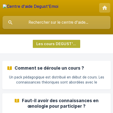
Les cours DEGUST'Emoi
Comment se déroule un cours ?
Un pack pédagogique est distribué en début de cours. Les
connaissances théoriques sont abordées avec le
formateur avant de passer à la dégustation du vin. Le pack
pédagogique inclut une carte des vignobles français, une
fiche sur les arômes du vin, une fiche sur la méthode de
Faut-il avoir des connaissances en
dégustation et une fiche pour vos notes personnelles. Les
œnologie pour participer ?
vins dégustés sont ceux sélectionnés par notre équipe en
fonction du cours. Le formateur vous accompagne durant