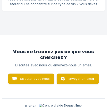
atelier qui se concentre sur ce type de vin ? Vous devez
absolument essayer notre atelier "Les nuances de blanc".
En 2h, vous allez voyager au coeur des meilleures
appelations et terroirs à vins blancs de France, et déguster
une sélection de vins blancs 100% bio et biodynamie. A
vous de jouer !
Vous ne trouvez pas ce que vous
cherchez ?
Discutez avec nous ou envoyez-nous un email.
Discuter avec nous
Envoyer un email
© 2026