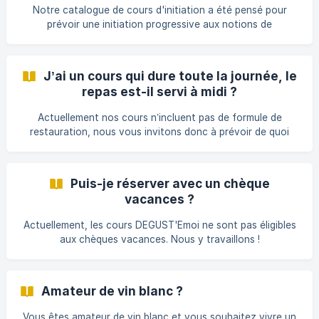
Notre catalogue de cours d'initiation a été pensé pour
prévoir une initiation progressive aux notions de
dégustation : en niveau 1, les Clés de la dégustation vous
initie aux principes fondamentaux en niveau 2, le Nez et les
arômes du vin vous apprend à mémoriser les arômes et à
J’ai un cours qui dure toute la journée, le
structurer votre mémoire olfactive en [niveau 3]
repas est-il servi à midi ?
(https://degustatio
Actuellement nos cours n’incluent pas de formule de
restauration, nous vous invitons donc à prévoir de quoi
vous restaurer sur place par vos propres soins.
Puis-je réserver avec un chèque
vacances ?
Actuellement, les cours DEGUST'Emoi ne sont pas éligibles
aux chèques vacances. Nous y travaillons !
Amateur de vin blanc ?
Vous êtes amateur de vin blanc et vous souhaitez vivre un